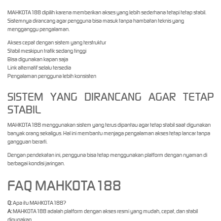
MAHKOTA188 dipilih karena memberikan akses yang lebih sederhana tetapi tetap stabil.
Sistemnya dirancang agar pengguna bisa masuk tanpa hambatan teknis yang
mengganggu pengalaman.
Akses cepat dengan sistem yang terstruktur
Stabil meskipun trafik sedang tinggi
Bisa digunakan kapan saja
Link alternatif selalu tersedia
Pengalaman pengguna lebih konsisten
SISTEM YANG DIRANCANG AGAR TETAP
STABIL
MAHKOTA188 menggunakan sistem yang terus dipantau agar tetap stabil saat digunakan
banyak orang sekaligus. Hal ini membantu menjaga pengalaman akses tetap lancar tanpa
gangguan berarti.
Dengan pendekatan ini, pengguna bisa tetap menggunakan platform dengan nyaman di
berbagai kondisi jaringan.
FAQ MAHKOTA188
Q:
Apa itu MAHKOTA188?
A:
MAHKOTA188 adalah platform dengan akses resmi yang mudah, cepat, dan stabil
digunakan.