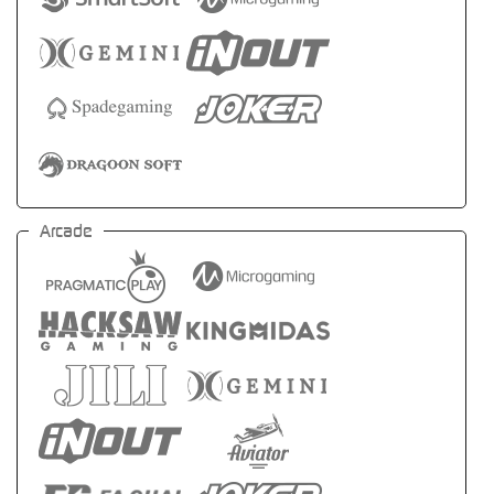
Arcade