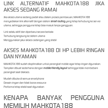
LINK ALTERNATIF MAHKOTA188 JIKA
AKSES SEDANG RAMAI
Jika akses utama sedang padat atau dalam proses pembaruan, MAHKOTA188
menyediakan link alternatif dengan sistem
smart routing
yang tetap terhubung ke server
utama, sehingga pengguna tetap bisa masuk tanpa gangguan.
Link selalu aktif dan diperbarui secara berkala
Terhubung langsung ke sistem utama
Menggunakan jalur akses cadangan yang stabil
AKSES MAHKOTA188 DI HP LEBIH RINGAN
DAN NYAMAN
MAHKOTA188 sudah dioptimalkan untuk perangkat mobile agar tetap ringan digunakan.
Tampilan dibuat sederhana dengan
mobile-friendly layout
sehingga tidak membebani
perangkat saat diakses.
Mudah dibuka di semua smartphone
Desain ringan dan tidak boros resource
Performa tetap stabil saat digunakan
KENAPA BANYAK PENGGUNA
MEMILIH MAHKOTA188