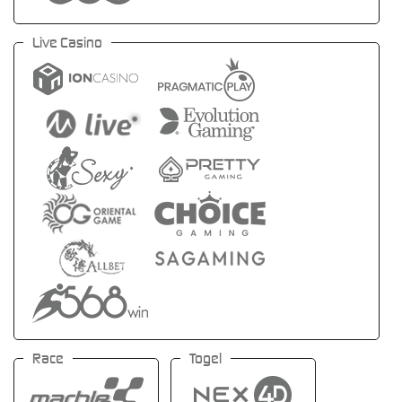
Live Casino
Race
Togel