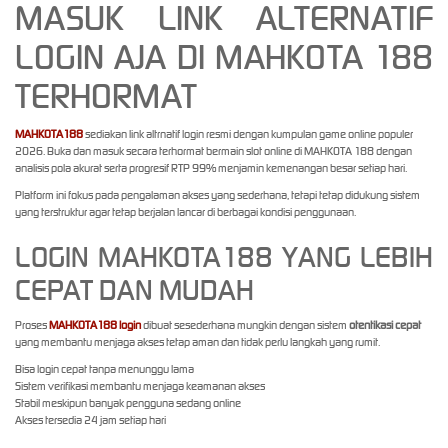
MASUK LINK ALTERNATIF
LOGIN AJA DI MAHKOTA 188
TERHORMAT
MAHKOTA188
sediakan link altrnatif login resmi dengan kumpulan game online populer
2026. Buka dan masuk secara terhormat bermain slot online di MAHKOTA 188 dengan
analisis pola akurat serta progresif RTP 99% menjamin kemenangan besar setiap hari.
Platform ini fokus pada pengalaman akses yang sederhana, tetapi tetap didukung sistem
yang terstruktur agar tetap berjalan lancar di berbagai kondisi penggunaan.
LOGIN MAHKOTA188 YANG LEBIH
CEPAT DAN MUDAH
Proses
MAHKOTA188 login
dibuat sesederhana mungkin dengan sistem
otentikasi cepat
yang membantu menjaga akses tetap aman dan tidak perlu langkah yang rumit.
Bisa login cepat tanpa menunggu lama
Sistem verifikasi membantu menjaga keamanan akses
Stabil meskipun banyak pengguna sedang online
Akses tersedia 24 jam setiap hari