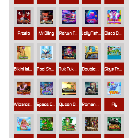
Presto
Mr Bling
Return To The Feature
JellyFish Flow
Disco Beats
Bikini Island
Pool Shark
Tuk Tuk Thailand
Double O Dollars
Skys The Limit
Wizards Want War!
Space Goonz
Queen Of Queens
Roman Empire
Fly