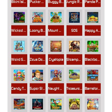
Bikini Island Deluxe
Pucker Up Prince
Buggy Bonus
Jungle Rumble
Panda Panda
Wicked Witch
Loony Blox
Mount Mazuma
SOS
Happy Ape
Weird Science
Zeus Deluxe
Crystopia
Steampunk Plinko
Blackbeards Bounty
Candy Tower
Super Strike
Naughty Wukong
Treasure Tomb
Barnstormer Bucks