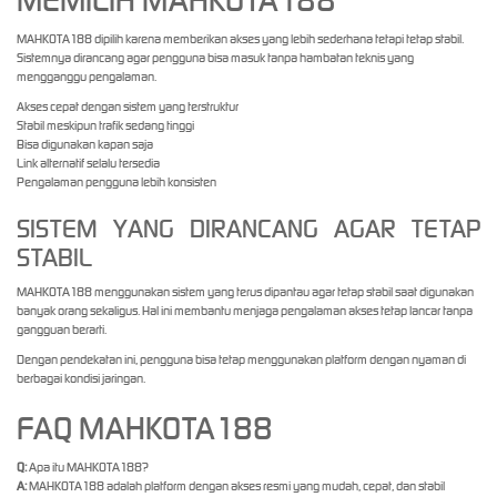
MAHKOTA188 dipilih karena memberikan akses yang lebih sederhana tetapi tetap stabil.
Sistemnya dirancang agar pengguna bisa masuk tanpa hambatan teknis yang
mengganggu pengalaman.
Akses cepat dengan sistem yang terstruktur
Stabil meskipun trafik sedang tinggi
Bisa digunakan kapan saja
Link alternatif selalu tersedia
Pengalaman pengguna lebih konsisten
SISTEM YANG DIRANCANG AGAR TETAP
STABIL
MAHKOTA188 menggunakan sistem yang terus dipantau agar tetap stabil saat digunakan
banyak orang sekaligus. Hal ini membantu menjaga pengalaman akses tetap lancar tanpa
gangguan berarti.
Dengan pendekatan ini, pengguna bisa tetap menggunakan platform dengan nyaman di
berbagai kondisi jaringan.
FAQ MAHKOTA188
Q:
Apa itu MAHKOTA188?
A:
MAHKOTA188 adalah platform dengan akses resmi yang mudah, cepat, dan stabil