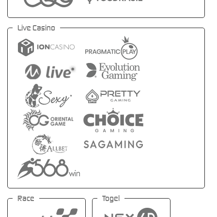
Live Casino
Race
Togel