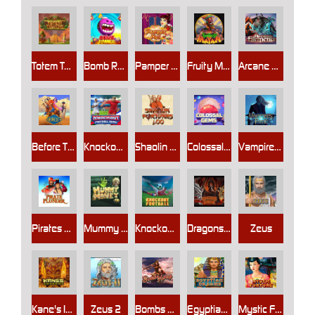
Totem Towers
Bomb Runner
Pamper Me
Fruity Mayan
Arcane Elements
Before Time Runs Out
Knockout Football Rush
Shaolin Fortunes 100
Colossal Gems
Vampire's Fate
Pirates Plunder
Mummy Money
Knockout Football
Dragons Throne
Zeus
Kane's Inferno
Zeus 2
Bombs Away
Egyptian Dreams
Mystic Fortune