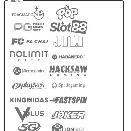
Slots