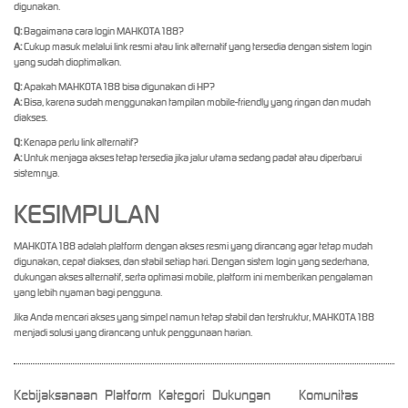
digunakan.
Q:
Bagaimana cara login MAHKOTA188?
A:
Cukup masuk melalui link resmi atau link alternatif yang tersedia dengan sistem login
yang sudah dioptimalkan.
Q:
Apakah MAHKOTA188 bisa digunakan di HP?
A:
Bisa, karena sudah menggunakan tampilan mobile-friendly yang ringan dan mudah
diakses.
Q:
Kenapa perlu link alternatif?
A:
Untuk menjaga akses tetap tersedia jika jalur utama sedang padat atau diperbarui
sistemnya.
KESIMPULAN
MAHKOTA188 adalah platform dengan akses resmi yang dirancang agar tetap mudah
digunakan, cepat diakses, dan stabil setiap hari. Dengan sistem login yang sederhana,
dukungan akses alternatif, serta optimasi mobile, platform ini memberikan pengalaman
yang lebih nyaman bagi pengguna.
Jika Anda mencari akses yang simpel namun tetap stabil dan terstruktur, MAHKOTA188
menjadi solusi yang dirancang untuk penggunaan harian.
Kebijaksanaan
Platform
Kategori
Dukungan
Komunitas