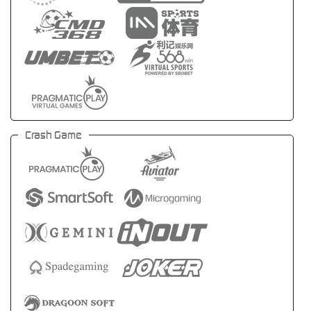
Crash Game