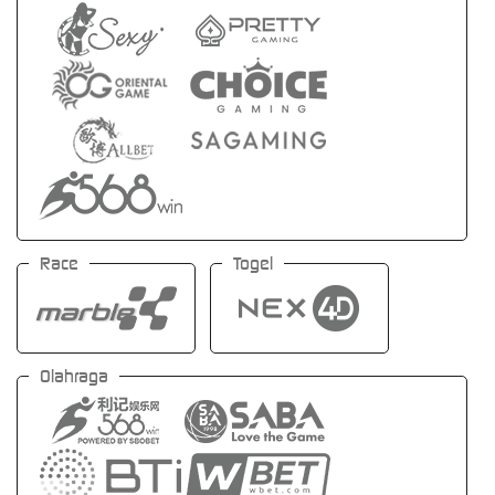
Race
Togel
Olahraga