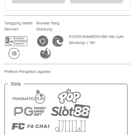
Tanggung Jawab
Browser Yang
Bermain
Didukung
©2026 MAHKOTA188. Hak cipta
dilindungi | 18+
Platform Penyedia Layanan
Slots