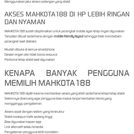
Menggunakan jalur akses cadangan yang stabil
AKSES MAHKOTA188 DI HP LEBIH RINGAN
DAN NYAMAN
MAHKOTA188 sudah dioptimalkan untuk perangkat mobile agar tetap ringan digunakan.
Tampilan dibuat sederhana dengan
mobile-friendly layout
sehingga tidak membebani
perangkat saat diakses.
Mudah dibuka di semua smartphone
Desain ringan dan tidak boros resource
Performa tetap stabil saat digunakan
KENAPA BANYAK PENGGUNA
MEMILIH MAHKOTA188
MAHKOTA188 dipilih karena memberikan akses yang lebih sederhana tetapi tetap stabil.
Sistemnya dirancang agar pengguna bisa masuk tanpa hambatan teknis yang
mengganggu pengalaman.
Akses cepat dengan sistem yang terstruktur
Stabil meskipun trafik sedang tinggi
Bisa digunakan kapan saja
Link alternatif selalu tersedia
Pengalaman pengguna lebih konsisten