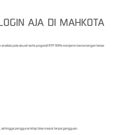
LOGIN AJA DI MAHKOTA
n analisis pola akurat serta progresif RTP 99% menjamin kemenangan besar
, sehingga pengguna tetap bisa masuk tanpa gangguan.