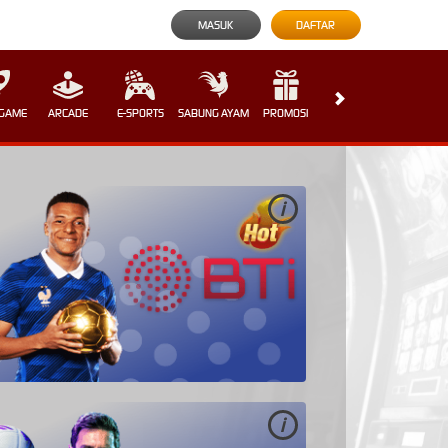
MASUK
DAFTAR
 GAME
ARCADE
E-SPORTS
SABUNG AYAM
PROMOSI
i
i