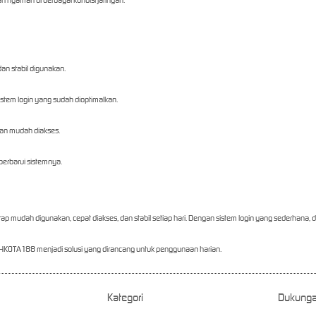
n stabil digunakan.
sistem login yang sudah dioptimalkan.
dan mudah diakses.
perbarui sistemnya.
udah digunakan, cepat diakses, dan stabil setiap hari. Dengan sistem login yang sederhana, duk
 MAHKOTA188 menjadi solusi yang dirancang untuk penggunaan harian.
Kategori
Dukung