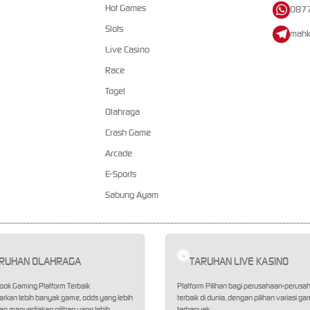
Hot Games
087
Slots
mahk
Live Casino
Race
Togel
Olahraga
Crash Game
Arcade
E-Sports
Sabung Ayam
RUHAN OLAHRAGA
TARUHAN LIVE KASINO
ook Gaming Platform Terbaik
Platform Pilihan bagi perusahaan-perusa
kan lebih banyak game, odds yang lebih
terbaik di dunia, dengan pilihan variasi g
 dan menyediakan pilihan yang lebih
terbanyak