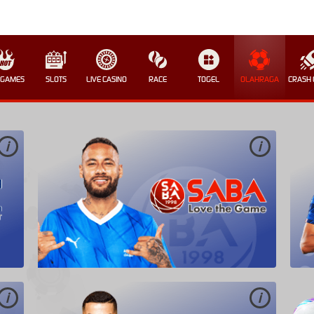
 GAMES
SLOTS
LIVE CASINO
RACE
TOGEL
OLAHRAGA
CRASH
i
i
i
i