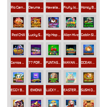
Rio Carnival
Daruma Block
Hawaiian Totem
Fruity Jester
Honey Bee Bee
Red Chilli
Lucky Snake
Hip Hop Penguin
Alien Hive
Goblin Slayer
Genies Blessing
77 FORTUNE
FUNTASTIC FRUIT
MAYAN TEMPLE
OCEAN ADVENTURE
EGGY BUNNIES
EMONJI
LUCKY PET
EASTER BUNNY
SUSHI DELIGHT