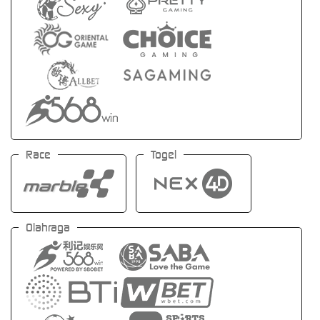
Race
Togel
Olahraga