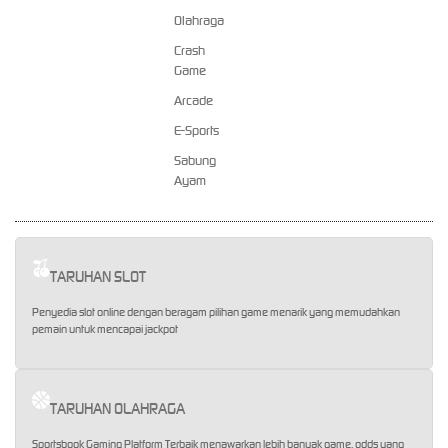
Olahraga
Crash
Game
Arcade
E-Sports
Sabung
Ayam
TARUHAN SLOT
Penyedia slot online dengan beragam pilihan game menarik yang memudahkan
pemain untuk mencapai jackpot
TARUHAN OLAHRAGA
Sportsbook Gaming Platform Terbaik menawarkan lebih banyak game, odds yang