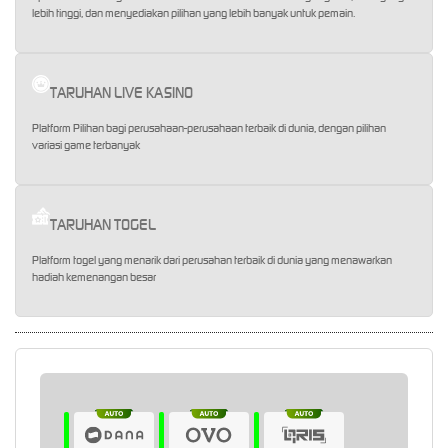
lebih tinggi, dan menyediakan pilihan yang lebih banyak untuk pemain.
TARUHAN LIVE KASINO
Platform Pilihan bagi perusahaan-perusahaan terbaik di dunia, dengan pilihan
variasi game terbanyak
TARUHAN TOGEL
Platform togel yang menarik dari perusahan terbaik di dunia yang menawarkan
hadiah kemenangan besar