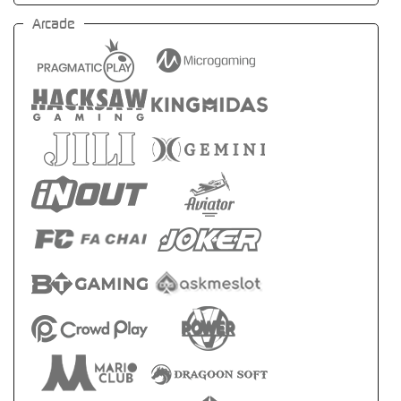
Arcade