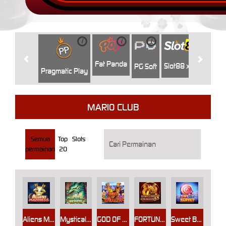
i
i
i
i
i
Facha
Fat Panda
Slot88 x PP
PG Soft
Pragmatic Play
MARIO CLUB
Semua
Top
Slots
permainan
20
Aliens Madness
Mystical Beasts
GOD OF WEALTH
FORTUNE DRAGON 88
Sweet Buffet