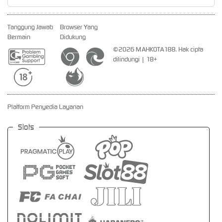
Tanggung Jawab
Browser Yang
Bermain
Didukung
©2026 MAHKOTA188. Hak cipta
dilindungi | 18+
Platform Penyedia Layanan
Slots