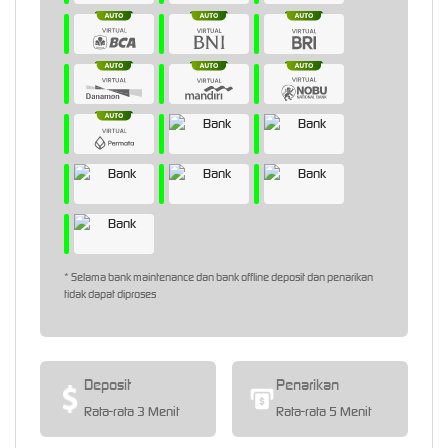
* Selama bank maintenance dan bank offline deposit dan penarikan
tidak dapat diproses
Deposit
Penarikan
Rata-rata 3 Menit
Rata-rata 5 Menit