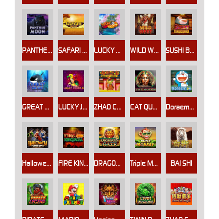
PANTHER MOON
SAFARI HEAT
LUCKY BEASTS
WILD WEST
SUSHI BONANZA
GREAT BLUE
LUCKY JOKER 5
ZHAO CAI JIN BAO
CAT QUEEN
Doraemon
Halloween Fortune
FIRE KINGDOM
DRAGON GATE
Triple Monkey
BAI SHI