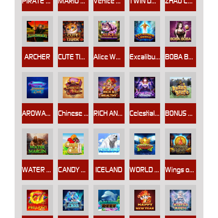
PIRATE LEGEND
MARIO AND FRIENDS
Venice Mask
TWIN DRAGON
ZHAO CAI TONG ZHI
ARCHER
CUTE TIGER
Alice Wonderland
Excalibur Legend
BOBA BOBA
AROWANAS LUCK
Chinese Fair
RICH AND WEALTHY
Celestial Goddess
BONUS BEAR
WATER MARGIN
CANDY CRUSH
ICELAND
WORLD CUP FRENZY
Wings of God