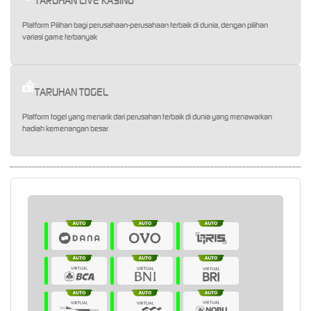
TARUHAN LIVE KASINO
Platform Pilihan bagi perusahaan-perusahaan terbaik di dunia, dengan pilihan
variasi game terbanyak
TARUHAN TOGEL
Platform togel yang menarik dari perusahan terbaik di dunia yang menawarkan
hadiah kemenangan besar