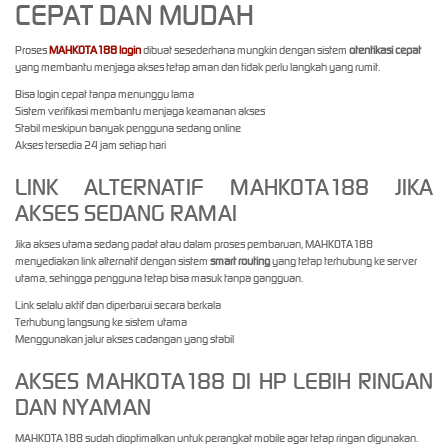
CEPAT DAN MUDAH
Proses
MAHKOTA188 login
dibuat sesederhana mungkin dengan sistem
otentikasi cepat
yang membantu menjaga akses tetap aman dan tidak perlu langkah yang rumit.
Bisa login cepat tanpa menunggu lama
Sistem verifikasi membantu menjaga keamanan akses
Stabil meskipun banyak pengguna sedang online
Akses tersedia 24 jam setiap hari
LINK ALTERNATIF MAHKOTA188 JIKA
AKSES SEDANG RAMAI
Jika akses utama sedang padat atau dalam proses pembaruan, MAHKOTA188
menyediakan link alternatif dengan sistem
smart routing
yang tetap terhubung ke server
utama, sehingga pengguna tetap bisa masuk tanpa gangguan.
Link selalu aktif dan diperbarui secara berkala
Terhubung langsung ke sistem utama
Menggunakan jalur akses cadangan yang stabil
AKSES MAHKOTA188 DI HP LEBIH RINGAN
DAN NYAMAN
MAHKOTA188 sudah dioptimalkan untuk perangkat mobile agar tetap ringan digunakan.