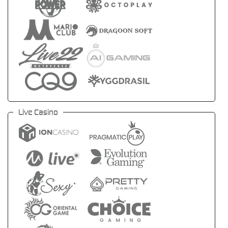
Live Casino