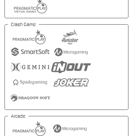
Crash Game
Arcade