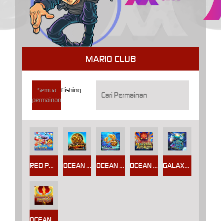
MARIO CLUB
Semua
Fishing
permainan
RED PACKET FISHING
OCEAN KING 2
OCEAN PROJECT
OCEAN KING 3
GALAXY WAR
OCEAN KING 4