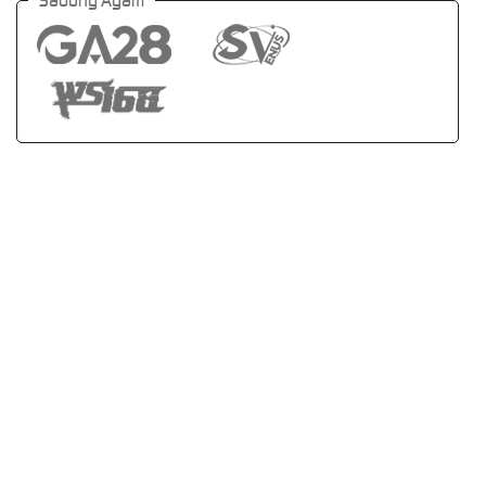
Sabung Ayam