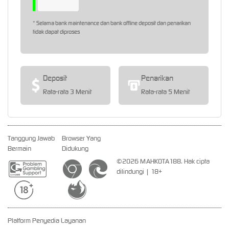
* Selama bank maintenance dan bank offline deposit dan penarikan
tidak dapat diproses
Deposit
Penarikan
Rata-rata 3 Menit
Rata-rata 5 Menit
Tanggung Jawab
Browser Yang
Bermain
Didukung
©2026 MAHKOTA188. Hak cipta
dilindungi | 18+
Platform Penyedia Layanan