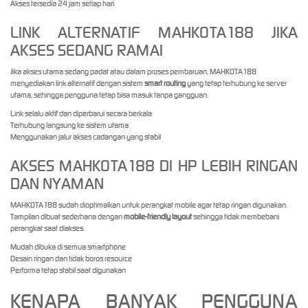
Akses tersedia 24 jam setiap hari
LINK ALTERNATIF MAHKOTA188 JIKA
AKSES SEDANG RAMAI
Jika akses utama sedang padat atau dalam proses pembaruan, MAHKOTA188
menyediakan link alternatif dengan sistem
smart routing
yang tetap terhubung ke server
utama, sehingga pengguna tetap bisa masuk tanpa gangguan.
Link selalu aktif dan diperbarui secara berkala
Terhubung langsung ke sistem utama
Menggunakan jalur akses cadangan yang stabil
AKSES MAHKOTA188 DI HP LEBIH RINGAN
DAN NYAMAN
MAHKOTA188 sudah dioptimalkan untuk perangkat mobile agar tetap ringan digunakan.
Tampilan dibuat sederhana dengan
mobile-friendly layout
sehingga tidak membebani
perangkat saat diakses.
Mudah dibuka di semua smartphone
Desain ringan dan tidak boros resource
Performa tetap stabil saat digunakan
KENAPA BANYAK PENGGUNA