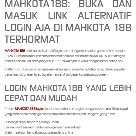
MAHKOTA188: BUKA DAN
MASUK LINK ALTERNATIF
LOGIN AJA DI MAHKOTA 188
TERHORMAT
MAHKOTA188
sediakan link altrnatif login resmi dengan kumpulan game online populer
2026. Buka dan masuk secara terhormat bermain slot online di MAHKOTA 188 dengan
analisis pola akurat serta progresif RTP 99% menjamin kemenangan besar setiap hari.
Platform ini fokus pada pengalaman akses yang sederhana, tetapi tetap didukung sistem
yang terstruktur agar tetap berjalan lancar di berbagai kondisi penggunaan.
LOGIN MAHKOTA188 YANG LEBIH
CEPAT DAN MUDAH
Proses
MAHKOTA188 login
dibuat sesederhana mungkin dengan sistem
otentikasi cepat
yang membantu menjaga akses tetap aman dan tidak perlu langkah yang rumit.
Bisa login cepat tanpa menunggu lama
Sistem verifikasi membantu menjaga keamanan akses
Stabil meskipun banyak pengguna sedang online