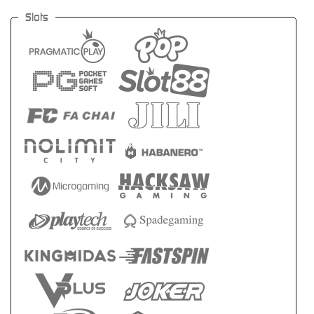
Slots