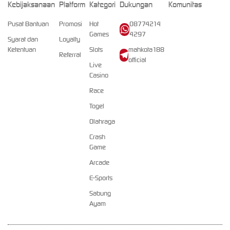
Kebijaksanaan
Platform
Kategori
Dukungan
Komunitas
Pusat Bantuan
Promosi
Hot
08774214
Games
4297
Syarat dan
Loyalty
Ketentuan
Slots
mahkota188
Referral
official
Live
Casino
Race
Togel
Olahraga
Crash
Game
Arcade
E-Sports
Sabung
Ayam