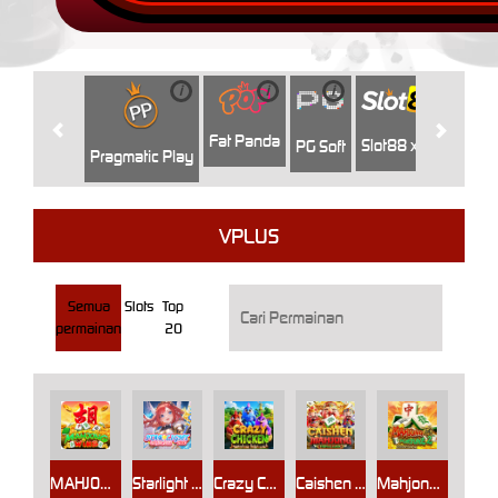
i
i
i
i
i
Facha
Fat Panda
Slot88 x PP
PG Soft
Pragmatic Play
VPLUS
Semua
Slots
Top
permainan
20
MAHJONG WINS
Starlight Princess 2000
Crazy Chicken
Caishen Mahjong: Triple Luck
Mahjong Fortune 2: Dragon Riches