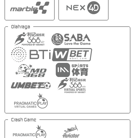
Olahraga
Crash Game