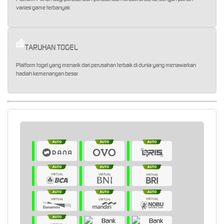
variasi game terbanyak
TARUHAN TOGEL
Platform togel yang menarik dari perusahan terbaik di dunia yang menawarkan
hadiah kemenangan besar