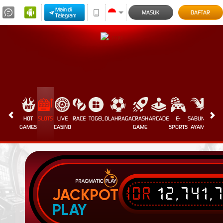
Main di
MASUK
DAFTAR
Telegram
HOT
SLOTS
LIVE
RACE
TOGEL
OLAHRAGA
CRASH
ARCADE
E-
SABUNG
PROM
GAMES
CASINO
GAME
SPORTS
AYAM
IDR
12,741,
JACKPOT
PLAY