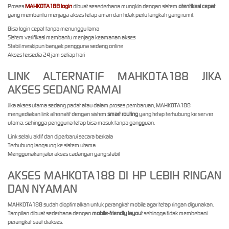
Proses
MAHKOTA188 login
dibuat sesederhana mungkin dengan sistem
otentikasi cepat
yang membantu menjaga akses tetap aman dan tidak perlu langkah yang rumit.
Bisa login cepat tanpa menunggu lama
Sistem verifikasi membantu menjaga keamanan akses
Stabil meskipun banyak pengguna sedang online
Akses tersedia 24 jam setiap hari
LINK ALTERNATIF MAHKOTA188 JIKA
AKSES SEDANG RAMAI
Jika akses utama sedang padat atau dalam proses pembaruan, MAHKOTA188
menyediakan link alternatif dengan sistem
smart routing
yang tetap terhubung ke server
utama, sehingga pengguna tetap bisa masuk tanpa gangguan.
Link selalu aktif dan diperbarui secara berkala
Terhubung langsung ke sistem utama
Menggunakan jalur akses cadangan yang stabil
AKSES MAHKOTA188 DI HP LEBIH RINGAN
DAN NYAMAN
MAHKOTA188 sudah dioptimalkan untuk perangkat mobile agar tetap ringan digunakan.
Tampilan dibuat sederhana dengan
mobile-friendly layout
sehingga tidak membebani
perangkat saat diakses.