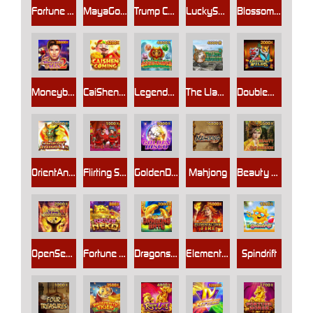
Fortune Treasure
MayaGoldCrazy
Trump Card
LuckySeven
Blossom of Wealth
Moneybags Man 2
CaiShen Coming
Legendary5
The Llama Adventure
DoubleWilds
OrientAnimals
Flirting Scholar Tang
GoldenDisco
Mahjong
Beauty And The Kingdom
OpenSesameII
Fortune Neko
DragonsGate
Elemental Link Fire
Spindrift