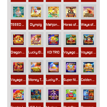
TEEED UP!
Olympig
Mahjong Wins
Horse of Bounty
Ways of the Holy Horse
Dragon Soar
Lucky Elephant X-Huge
KOI TRIO
Voyage of Blast Raider X-Lock
Voyage of Cryo Gunner X-Lock
Voyage of Daring Queen X-Lock
Money Tree - Hyper Wild
Lucky Pearl
Super Niubi Fortune X-Huge
Golden Goal