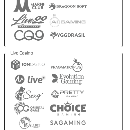
Live Casino