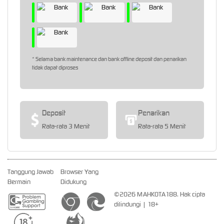
* Selama bank maintenance dan bank offline deposit dan penarikan
tidak dapat diproses
Deposit
Penarikan
Rata-rata 3 Menit
Rata-rata 5 Menit
Tanggung Jawab
Browser Yang
Bermain
Didukung
©2026 MAHKOTA188. Hak cipta
dilindungi | 18+