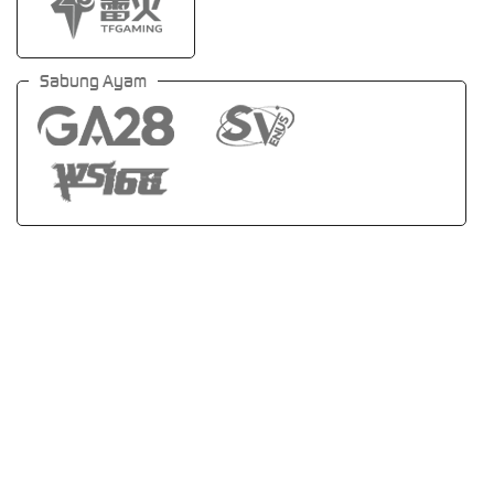
Sabung Ayam