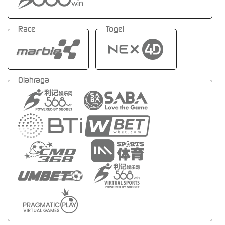
Race
Togel
Olahraga