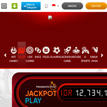
Main di
MASUK
DAFTAR
Telegram
HOT
SLOTS
LIVE
RACE
TOGEL
OLAHRAGA
CRASH
ARCADE
E-
SABUNG
PROM
GAMES
CASINO
GAME
SPORTS
AYAM
IDR
12,734,
JACKPOT
PLAY