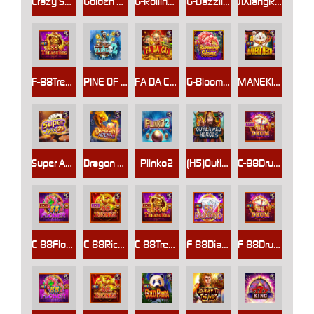
Crazy Sheep
Golden 777(H5)
G-RollingRiches
G-DazzlingDiamond
JiXiangRuYi(H5)
F-88Treasures(H5)
PINE OF PLINKO 2
FA DA CAI(H5)
G-BloomingRiches
MANEKI NEKO(H5)
Super Ace2+
Dragon Arena
Plinko2
(H5)Outlawed Heroes
C-88Drum(H5)
C-88Flower(H5)
C-88Riches(H5)
C-88Treasures(H5)
F-88Diamond(H5)
F-88Drum(H5)