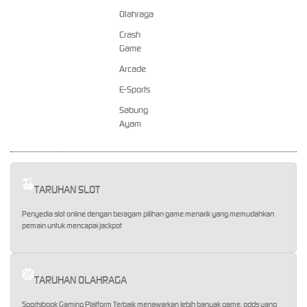
Olahraga
Crash
Game
Arcade
E-Sports
Sabung
Ayam
TARUHAN SLOT
Penyedia slot online dengan beragam pilihan game menarik yang memudahkan
pemain untuk mencapai jackpot
TARUHAN OLAHRAGA
Sportsbook Gaming Platform Terbaik menawarkan lebih banyak game, odds yang