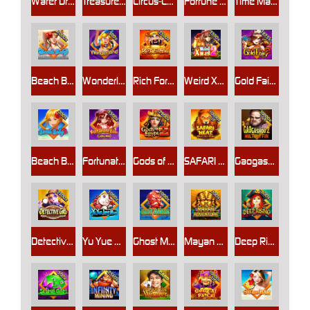
Water Dragon
Treasure Hunters
Circus-Lucky Mix
Fortune Cat
Time Machine
Beach Baby
Wonderland
Rich Fortune
Weird Xmas2
Gold Fairy 2
Beach Baby2
Fortunate Lion-Lucky Mix
Gods of Egypt2
SAFARI HEAT-MULTIPLY FUN
Gaogashou2 MULTIPLY FUN
Detective Girl
Yu Yue Long Men
Ghost Mansion
Mayan Adventure
Deep Rising