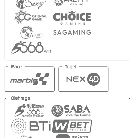
Race
Togel
Olahraga