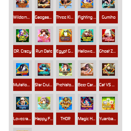
Wilderness Hunting
Gaogashou
Three Kingdoms
Fighting Academy
Gumiho
DR. Crazy
Run Date
Egypt Gods
Halloween Horror
Ghost Zombie
Mutation fish
Star Cruise
Prehistoric Park
Beer Carnival
Cat VS Mouse
Lovecraft's Legacy
Happy Fruit Stand
THOR
Magic House
Yuanbao Mahjong2