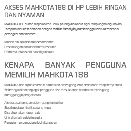
AKSES MAHKOTA188 DI HP LEBIH RINGAN
DAN NYAMAN
MAHKOTA188 sudah dioptimalkan untuk perangkat mobile agar tetap ringan digunakan.
Tampilan dibuat sederhana dengan
mobile-friendly layout
sehingga tidak membebani
perangkat saat diakses.
Mudah dibuka di semua smartphone
Desain ringan dan tidak boros resource
Performa tetap stabil saat digunakan
KENAPA BANYAK PENGGUNA
MEMILIH MAHKOTA188
MAHKOTA188 dipilih karena memberikan akses yang lebih sederhana tetapi tetap stabil.
Sistemnya dirancang agar pengguna bisa masuk tanpa hambatan teknis yang
mengganggu pengalaman.
Akses cepat dengan sistem yang terstruktur
Stabil meskipun trafik sedang tinggi
Bisa digunakan kapan saja
Link alternatif selalu tersedia
Pengalaman pengguna lebih konsisten